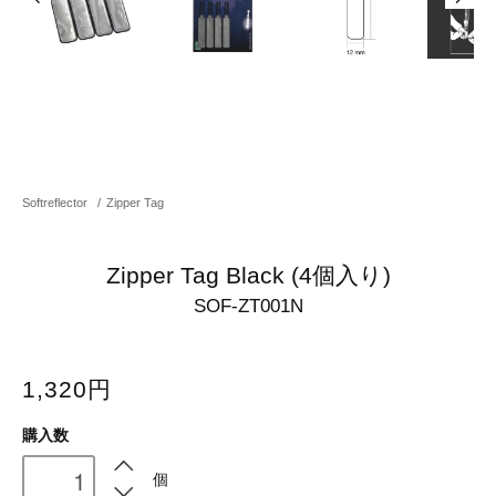
Softreflector
/
Zipper Tag
Zipper Tag Black (4個入り)
SOF-ZT001N
1,320円
購入数
個