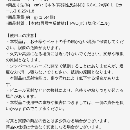
○商品寸法(約・cm) :【本体(再帰性反射材)】6.8×1.2×厚0.1 【ホ
ール】0.25×1.8
○商品重量(約・g) :2.5(4個)
○商品材質 :【本体(再帰性反射材)】PVC(ポリ塩化ビニル)
【使用上の注意】
・本製品は、お子様やペットの手の届かない場所に保管してくだ
さい。誤飲の危険があります。
・火気や高温になる場所には近づけないでください。変形や破損
の原因となります。
・ジッパーのスムーズな開閉で破損することはありませんが、過
度な力で引っ張らないでください。破損の原因となります。
・本製品の反射性能は、傷や汚れにより低下する場合がありま
す。
・ビニール素材などとの接触により、色移りや粘りつきが起こる
場合があります。
・本製品ご使用中の事故や損害につきましては、一切の責任を負
いかねますのでご了承ください。
写真と実際の商品の色とは多少異なる場合がございます。
商品の仕様は予告なく変更になる場合がございます。