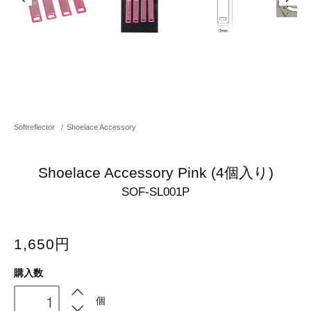
Softreflector
/
Shoelace Accessory
Shoelace Accessory Pink (4個入り)
SOF-SL001P
1,650円
購入数
個