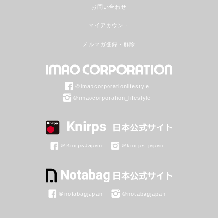
お問い合わせ
マイアカウント
メルマガ登録・解除
＠imaocorporationlifestyle
＠imaocorporation_lifestyle
＠KnirpsJapan
＠knirps_japan
＠notabagjapan
＠notabagjapan