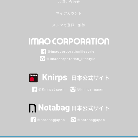
お問い合わせ
マイアカウント
メルマガ登録・解除
＠imaocorporationlifestyle
＠imaocorporation_lifestyle
＠KnirpsJapan
＠knirps_japan
＠notabagjapan
＠notabagjapan