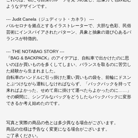
ようなデザインです。
--- Judit Canela（ジュディット・カネラ） ---
バルセロナを拠点とするイラストレーターで、大胆な色彩、民俗
芸術にインスパイアされたパターン、具象と抽象の遊び心あるバ
ランスが特徴的。
--- THE NOTABAG STORY ---
『BAG & BACKPACK』のアイデアは、自転車で出かけたのに思
いのほか買いものを多くしてしまい、バランスを取るのに苦労し
た経験から生まれました。
自転車のハンドルに引っ掛けた重い買いもの袋を、前輪にドスン
とぶつけながら運転しなければならず、「バックパックを持って
来ればよかった、せめて肩に掛けて運べたらよかったのに……」
その瞬間に、シンプルなバッグをどうしたらバックパックに変形
できるか考え始めたのです。
写真と実際の商品の色とは多少異なる場合がございます。
商品の仕様は予告なく変更になる場合がございます。
ご了承ください。