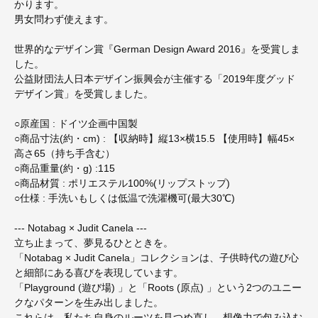
かります。
男女問わず使えます。
世界的なデザイン賞『German Design Award 2016』を受賞しま
した。
公益財団法人日本デザイン振興会が主催する「2019年度グッド
デザイン賞」を受賞しました。
○原産国 : ドイツ企画中国製
○商品寸法(約・cm) : 【収納時】縦13×横15.5 【使用時】幅45×
高さ65（持ち手含む）
○商品重量(約・g) :115
○商品材質 : ポリエステル100%(リップストップ)
○仕様 : 手洗いもしくは低温で洗濯機可(最大30℃)
--- Notabag × Judit Canela ---
立ち止まって、夢見るひとときを。
「Notabag × Judit Canela」コレクションは、子供時代の遊び心
と細部にある喜びを表現しています。
「Playground (遊び場) 」と「Roots (原点) 」という2つのユニー
クなパターンを生み出しました。
これらは、私たち自身のルーツを見つめ直し、想像力で包み込む