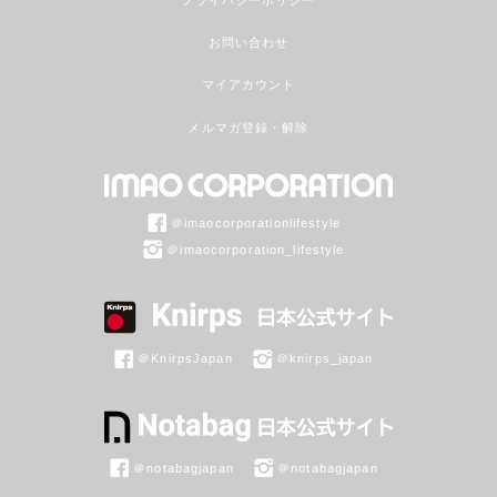
お問い合わせ
マイアカウント
メルマガ登録・解除
＠imaocorporationlifestyle
＠imaocorporation_lifestyle
＠KnirpsJapan
＠knirps_japan
＠notabagjapan
＠notabagjapan