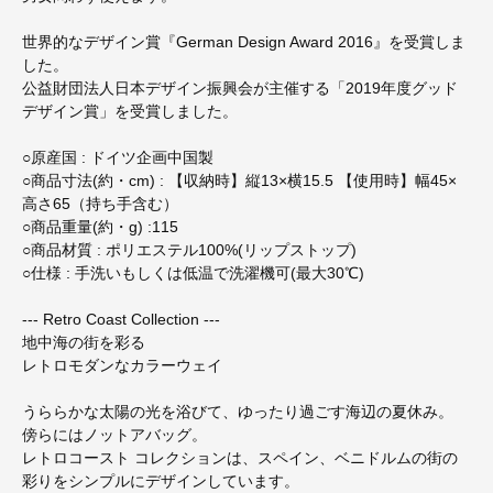
世界的なデザイン賞『German Design Award 2016』を受賞しま
した。
公益財団法人日本デザイン振興会が主催する「2019年度グッド
デザイン賞」を受賞しました。
○原産国 : ドイツ企画中国製
○商品寸法(約・cm) : 【収納時】縦13×横15.5 【使用時】幅45×
高さ65（持ち手含む）
○商品重量(約・g) :115
○商品材質 : ポリエステル100%(リップストップ)
○仕様 : 手洗いもしくは低温で洗濯機可(最大30℃)
--- Retro Coast Collection ---
地中海の街を彩る
レトロモダンなカラーウェイ
うららかな太陽の光を浴びて、ゆったり過ごす海辺の夏休み。
傍らにはノットアバッグ。
レトロコースト コレクションは、スペイン、ベニドルムの街の
彩りをシンプルにデザインしています。