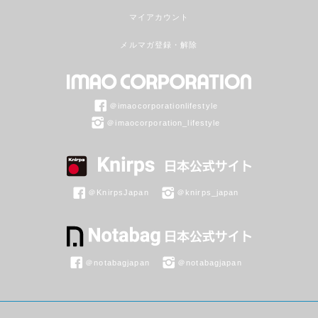
マイアカウント
メルマガ登録・解除
＠imaocorporationlifestyle
＠imaocorporation_lifestyle
＠KnirpsJapan
＠knirps_japan
＠notabagjapan
＠notabagjapan