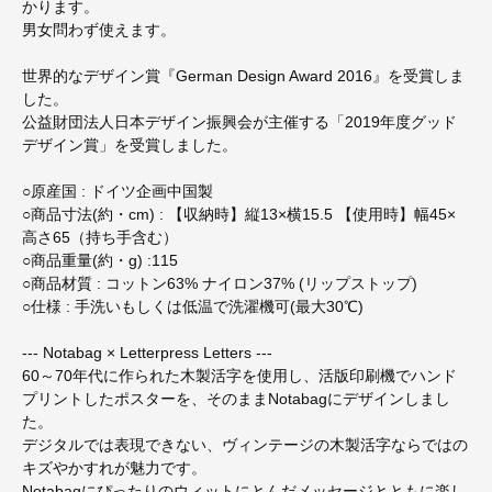
かります。
男女問わず使えます。
世界的なデザイン賞『German Design Award 2016』を受賞しま
した。
公益財団法人日本デザイン振興会が主催する「2019年度グッド
デザイン賞」を受賞しました。
○原産国 : ドイツ企画中国製
○商品寸法(約・cm) : 【収納時】縦13×横15.5 【使用時】幅45×
高さ65（持ち手含む）
○商品重量(約・g) :115
○商品材質 : コットン63% ナイロン37% (リップストップ)
○仕様 : 手洗いもしくは低温で洗濯機可(最大30℃)
--- Notabag × Letterpress Letters ---
60～70年代に作られた木製活字を使用し、活版印刷機でハンド
プリントしたポスターを、そのままNotabagにデザインしまし
た。
デジタルでは表現できない、ヴィンテージの木製活字ならではの
キズやかすれが魅力です。
Notabagにぴったりのウィットにとんだメッセージとともに楽し