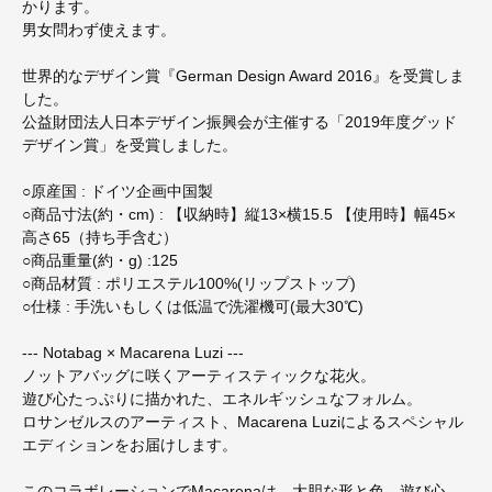
かります。
男女問わず使えます。
世界的なデザイン賞『German Design Award 2016』を受賞しま
した。
公益財団法人日本デザイン振興会が主催する「2019年度グッド
デザイン賞」を受賞しました。
○原産国 : ドイツ企画中国製
○商品寸法(約・cm) : 【収納時】縦13×横15.5 【使用時】幅45×
高さ65（持ち手含む）
○商品重量(約・g) :125
○商品材質 : ポリエステル100%(リップストップ)
○仕様 : 手洗いもしくは低温で洗濯機可(最大30℃)
--- Notabag × Macarena Luzi ---
ノットアバッグに咲くアーティスティックな花火。
遊び心たっぷりに描かれた、エネルギッシュなフォルム。
ロサンゼルスのアーティスト、Macarena Luziによるスペシャル
エディションをお届けします。
このコラボレーションでMacarenaは、大胆な形と色、遊び心、