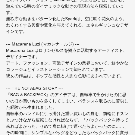
遊んでいる時のダイナミックな動きの表現方法を模索していま
す。
無秩序な動きをパターン化したSparkは、空に咲く花火のよう。
わくわくする興奮や変化を与えてくれる、エネルギッシュなデザ
インです。
--- Macarena Luzi (マカレナ・ルジ) ---
Macarena Luziはロサンゼルスを拠点に活動するアーティスト、
デザイナーです。
アート、ファッション、商業デザインの業界において、鮮やかな
コラージュとイラストレーションで知られています。
彼女の作品は、ポップな感性と大胆な色彩にあふれています。
--- THE NOTABAG STORY ---
『BAG & BACKPACK』のアイデアは、自転車で出かけたのに思
いのほか買いものを多くしてしまい、バランスを取るのに苦労し
た経験から生まれました。
自転車のハンドルに引っ掛けた重い買いもの袋を、前輪にドスン
とぶつけながら運転しなければならず、「バックパックを持って
来ればよかった、せめて肩に掛けて運べたらよかったのに……」
その瞬間に、シンプルなバッグをどうしたらバックパックに変形