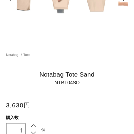
Notabag
/
Tote
Notabag Tote Sand
NTBT04SD
3,630円
購入数
個