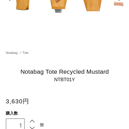
Notabag
/
Tote
Notabag Tote Recycled Mustard
NTBT01Y
3,630円
購入数
個