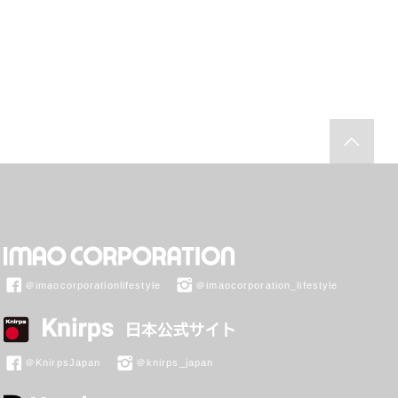
＠imaocorporationlifestyle
＠imaocorporation_lifestyle
＠KnirpsJapan
＠knirps_japan