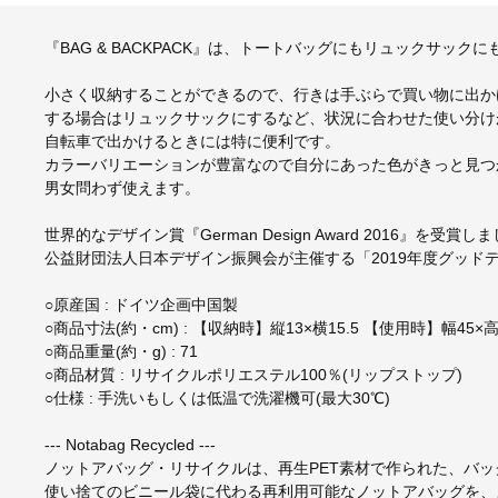
『BAG & BACKPACK』は、トートバッグにもリュックサッ
小さく収納することができるので、行きは手ぶらで買い物に出か
する場合はリュックサックにするなど、状況に合わせた使い分け
自転車で出かけるときには特に便利です。
カラーバリエーションが豊富なので自分にあった色がきっと見つ
男女問わず使えます。
世界的なデザイン賞『German Design Award 2016』を受賞し
公益財団法人日本デザイン振興会が主催する「2019年度グッド
○原産国 : ドイツ企画中国製
○商品寸法(約・cm) : 【収納時】縦13×横15.5 【使用時】幅45
○商品重量(約・g) : 71
○商品材質 : リサイクルポリエステル100％(リップストップ)
○仕様 : 手洗いもしくは低温で洗濯機可(最大30℃)
--- Notabag Recycled ---
ノットアバッグ・リサイクルは、再生PET素材で作られた、バ
使い捨てのビニール袋に代わる再利用可能なノットアバッグを、