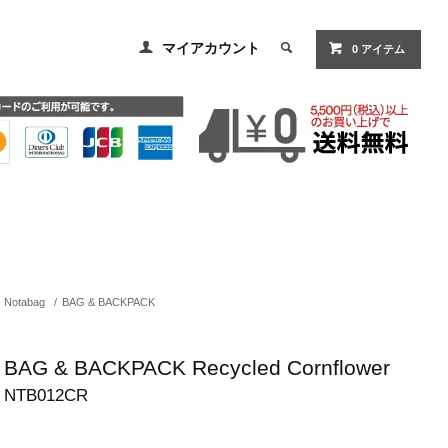
マイアカウント
0
アイテム
Notabag
/
BAG & BACKPACK
BAG & BACKPACK Recycled Cornflower
NTB012CR