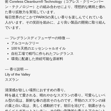
術 Coreless Cleanburn® Technology（コアレス・クリーンバー
ン・テクノロジー）との組み合わせにより、理想的な燃焼と優れ
た香り拡散力を実現しています。
毎日世界のどこかでPARKSの美しい香りを楽しんでくれている
人がいます。その笑顔を励みに、より良い製品の開発に取り組ん
でいます。
--- フレグランスディフューザーの特徴 ---
アルコールフリー
100％天然のエッセンシャルオイル
自社工場で精巧に作られたフレグランス
環境に配慮した持続可能な原材料
--- 香り説明 ---
Lily of the Valley
スズラン
清潔感が欲しい場所におすすめの香り。
時を越えて愛される、晴れやかなスズランの香り。可愛らしいベ
ル型の花は、新鮮な春の息吹そのものです。早朝のスズランの緑
の葉と白い花は、美しく感動的です。朝日を浴びて、朝露がきら
めくベルガモットとレモン。その快い刺激的な香りをアクセント