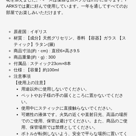
ARKSでは夏に好んで使用しています。一年を通してすべてのお
部屋でお楽しみいただけます。
原産国 : イギリス
材質 : 【成分】天然グリセリン、香料 【容器】ガラス 【ス
ティック】ラタン(籐)
商品寸法(約・cm) : 直径6×高さ9.5
商品重量(約・g) : 300
付属品 : スティック23cm×8本
仕様 : 【容量】約100ml
注意事項
【使用上の注意】
用途以外に使用しないでください。
ペットやお子様の手の届くところに置かないでくださ
い。
使用中にスティックに直接触らないでください。
可燃性の液体です。火気の近くや直射日光、高温の場所
でのご使用、保管は避けてください。また、商品のご使
用、保管場所では禁煙としてください。
ボトルが転倒しないよう、安全で平らな場所に置いてく