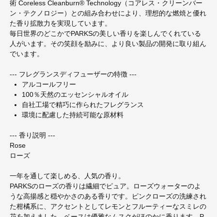
術 Coreless Cleanburn® Technology（コアレス・クリーンバー
ン・テクノロジー）との組み合わせにより、理想的な燃焼と優れ
た香り拡散力を実現しています。
毎日世界のどこかでPARKSの美しい香りを楽しんでくれている
人がいます。その笑顔を励みに、より良い製品の開発に取り組ん
でいます。
--- フレグランスディフューザーの特徴 ---
アルコールフリー
100％天然のエッセンシャルオイル
自社工場で精巧に作られたフレグランス
環境に配慮した持続可能な原材料
--- 香り説明 ---
Rose
ローズ
一年を通して楽しめる、人気の香り。
PARKSのローズの香りは繊細でピュア。ローズウォーターのよ
うな高揚感と穏やかさのある香りです。ピンクローズの洗練され
た柑橘系に、アクセントとしてレモンとフルーティーなスミレの
花を加えました。ベースは優雅なムスクがほのかに香ります。P