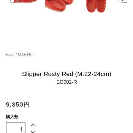
egos
/
M:22-24cm
Slipper Rusty Red (M:22-24cm)
EG002-R
9,350円
購入数