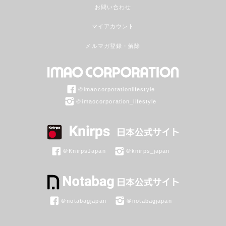
お問い合わせ
マイアカウント
メルマガ登録・解除
＠imaocorporationlifestyle
＠imaocorporation_lifestyle
＠KnirpsJapan
＠knirps_japan
＠notabagjapan
＠notabagjapan