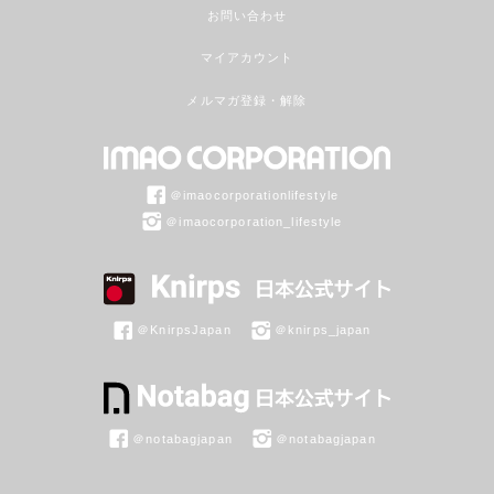
お問い合わせ
マイアカウント
メルマガ登録・解除
＠imaocorporationlifestyle
＠imaocorporation_lifestyle
＠KnirpsJapan
＠knirps_japan
＠notabagjapan
＠notabagjapan