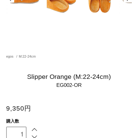
egos
/
M:22-24cm
Slipper Orange (M:22-24cm)
EG002-OR
9,350円
購入数