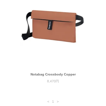
Notabag Crossbody Copper
8,470円
<
1
>